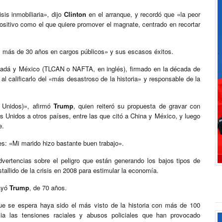
is inmobiliaria», dijo
Clinton
en el arranque, y recordó que «la peor
ositivo como el que quiere promover el magnate, centrado en recortar
s más de 30 años en cargos públicos» y sus escasos éxitos.
Canadá y México (TLCAN o NAFTA, en inglés), firmado en la década de
n, al calificarlo del «más desastroso de la historia» y responsable de la
 Unidos)», afirmó
Trump
, quien reiteró su propuesta de gravar con
Unidos a otros países, entre las que citó a China y México, y luego
e.
es: «Mi marido hizo bastante buen trabajo».
dvertencias sobre el peligro que están generando los bajos tipos de
tallido de la crisis en 2008 para estimular la economía.
rayó
Trump
, de 70 años.
que se espera haya sido el más visto de la historia con más de 100
cia las tensiones raciales y abusos policiales que han provocado