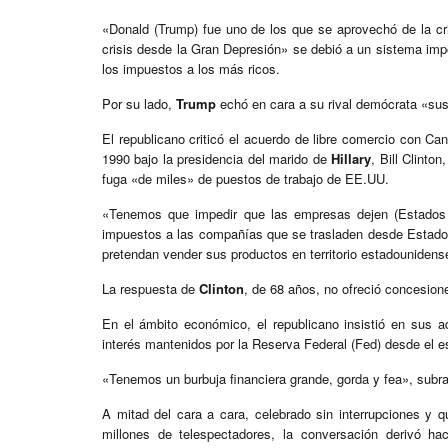
«Donald (Trump) fue uno de los que se aprovechó de la cris
crisis desde la Gran Depresión» se debió a un sistema imp
los impuestos a los más ricos.
Por su lado,
Trump
echó en cara a su rival demócrata «su
El republicano criticó el acuerdo de libre comercio con 
1990 bajo la presidencia del marido de
Hillary
, Bill Clinto
fuga «de miles» de puestos de trabajo de EE.UU.
«Tenemos que impedir que las empresas dejen (Estados
impuestos a las compañías que se trasladen desde Estados 
pretendan vender sus productos en territorio estadounidens
La respuesta de
Clinton
, de 68 años, no ofreció concesion
En el ámbito económico, el republicano insistió en sus a
interés mantenidos por la Reserva Federal (Fed) desde el es
«Tenemos un burbuja financiera grande, gorda y fea», sub
A mitad del cara a cara, celebrado sin interrupciones y 
millones de telespectadores, la conversación derivó ha