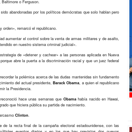
, Baltimore o Ferguson.
ido abandonadas por los políticos demócratas que solo hablan pero
y orden», remarcó el republicano.
dad aumentar el control sobre la venta de armas militares y de asalto,
tendido en nuestro sistema criminal judicial».
estrategia de «detener y cachear» a las personas aplicada en Nueva
porque abre la puerta a la discriminación racial y que un juez federal
recordar la polémica acerca de las dudas mantenidas sin fundamento
cimiento del actual presidente,
Barack Obama
, a quien el republicano
ir la Presidencia.
no reconoció hace unas semanas que
Obama
había nacido en Hawai,
grado que hiciera pública su partida de nacimiento.
 sarcasmo
Clinton
.
e de la recta final de la campaña electoral estadounidense, con las
últiples eventos diarios y en los que hay previstos dos nuevos