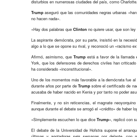
disturbios en numerosas ciudades del país, como Charlotte
Trump
aseguró que las comunidades negras urbanas «han s
no hacen nada».
«Hay dos palabras que
Clinton
no quiere usar, que son ley 
La aspirante demócrata, por su parte, insistió en la necesi
algo a lo que se opone su rival, y reconoció un «racismo ex
Afirmó, asimismo, que
Trump
está a favor de la llamada 
York, que los defensores de derechos civiles han criticado 
ha considerado «inconstitucional».
Uno de los momentos más favorable a la demócrata fue al 
durante años por parte de
Trump
sobre el certificado de na
acusaba de haber nacido en Kenia y por tanto no poder asum
Finalmente, y no sin reticencias, el magnate neoyorqui
aunque durante el debate se arrogó el «crédito» de haber lo
«Simplemente escuchen lo que dice
Trump
«, replicó con
El debate de la Universidad de Hofstra supone el arranqu
últimas y agotadoras seis semanas por delante, con m