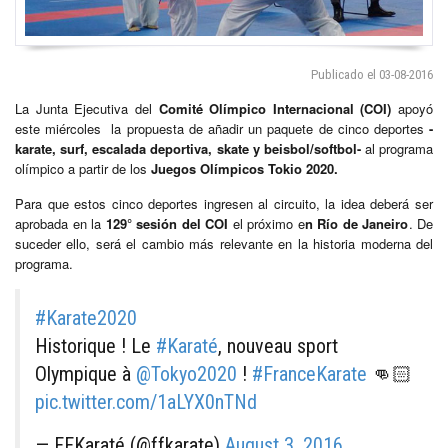
Publicado el 03-08-2016
La Junta Ejecutiva del
Comité Olímpico Internacional (COI)
apoyó
este miércoles la propuesta de añadir un paquete de cinco deportes
-
karate, surf, escalada deportiva, skate y beisbol/softbol-
al programa
olímpico a partir de los
Juegos Olímpicos Tokio 2020.
Para que estos cinco deportes ingresen al circuito, la idea deberá ser
aprobada en la
129° sesión del COI
el próximo e
n Río de Janeiro
. De
suceder ello, será el cambio más relevante en la historia moderna del
programa.
#Karate2020
Historique ! Le
#Karaté
, nouveau sport
Olympique à
@Tokyo2020
!
#FranceKarate
👊🏻
pic.twitter.com/1aLYX0nTNd
— FFKaraté (@ffkarate)
August 3, 2016