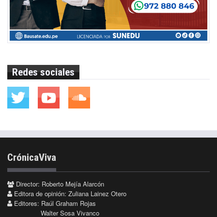
Redes sociales
CrónicaViva
Director: Roberto Mejía Alarcón
Editora de opinión: Zuliana Lainez Otero
Editores: Raúl Graham Rojas
Walter Sosa Vivanco