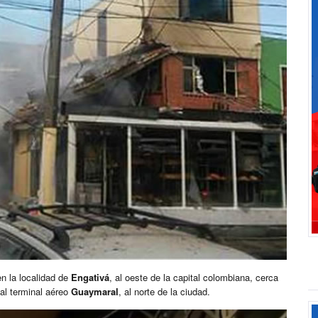
en la localidad de
Engativá
, al oeste de la capital colombiana, cerca
al terminal aéreo
Guaymaral
, al norte de la ciudad.