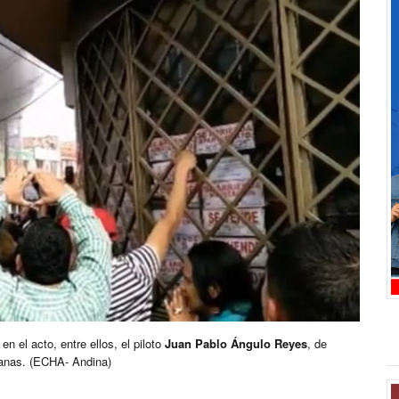
en el acto, entre ellos, el piloto
Juan Pablo Ángulo Reyes
, de
ianas. (ECHA- Andina)