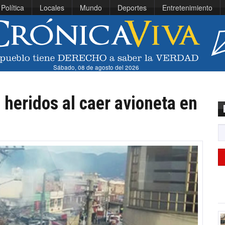
Política
Locales
Mundo
Deportes
Entretenimiento
Sábado, 08 de agosto del 2026
 heridos al caer avioneta en