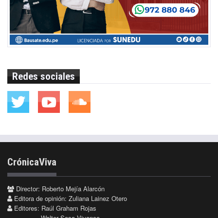
Redes sociales
CrónicaViva
Director: Roberto Mejía Alarcón
Editora de opinión: Zuliana Lainez Otero
Editores: Raúl Graham Rojas
Walter Sosa Vivanco