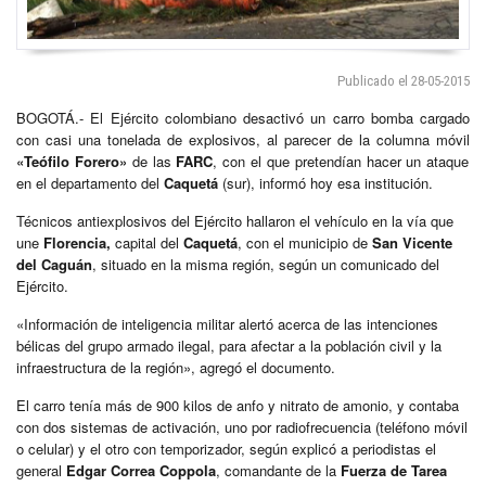
Publicado el 28-05-2015
BOGOTÁ.- El Ejército colombiano desactivó un carro bomba cargado
con casi una tonelada de explosivos, al parecer de la columna móvil
«Teófilo Forero»
de las
FARC
, con el que pretendían hacer un ataque
en el departamento del
Caquetá
(sur), informó hoy esa institución.
Técnicos antiexplosivos del Ejército hallaron el vehículo en la vía que
une
Florencia,
capital del
Caquetá
, con el municipio de
San Vicente
del Caguán
, situado en la misma región, según un comunicado del
Ejército.
«Información de inteligencia militar alertó acerca de las intenciones
bélicas del grupo armado ilegal, para afectar a la población civil y la
infraestructura de la región», agregó el documento.
El carro tenía más de 900 kilos de anfo y nitrato de amonio, y contaba
con dos sistemas de activación, uno por radiofrecuencia (teléfono móvil
o celular) y el otro con temporizador, según explicó a periodistas el
general
Edgar Correa Coppola
, comandante de la
Fuerza de Tarea