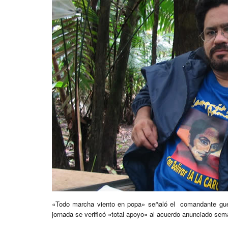
«Todo marcha viento en popa» señaló el comandante guerr
jornada se verificó «total apoyo» al acuerdo anunciado sem