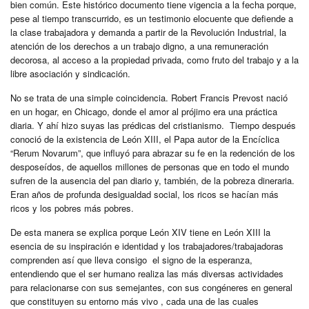
bien común. Este histórico documento tiene vigencia a la fecha porque,
pese al tiempo transcurrido, es un testimonio elocuente que defiende a
la clase trabajadora y demanda a partir de la Revolución Industrial, la
atención de los derechos a un trabajo digno, a una remuneración
decorosa, al acceso a la propiedad privada, como fruto del trabajo y a la
libre asociación y sindicación.
No se trata de una simple coincidencia. Robert Francis Prevost nació
en un hogar, en Chicago, donde el amor al prójimo era una práctica
diaria. Y ahí hizo suyas las prédicas del cristianismo. Tiempo después
conoció de la existencia de León XIII, el Papa autor de la Encíclica
“Rerum Novarum”, que influyó para abrazar su fe en la redención de los
desposeídos, de aquellos millones de personas que en todo el mundo
sufren de la ausencia del pan diario y, también, de la pobreza dineraria.
Eran años de profunda desigualdad social, los ricos se hacían más
ricos y los pobres más pobres.
De esta manera se explica porque León XIV tiene en León XIII la
esencia de su inspiración e identidad y los trabajadores/trabajadoras
comprenden así que lleva consigo el signo de la esperanza,
entendiendo que el ser humano realiza las más diversas actividades
para relacionarse con sus semejantes, con sus congéneres en general
que constituyen su entorno más vivo , cada una de las cuales