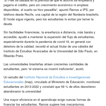
“El Fies se basaba en la premisa de que el alumno se emplearía y
pagaría el crédito, pero sin crecimiento económico ni empleos
disponibles, el sueño se hizo pesadilla”, apuntó Ramos a IPS, por
teléfono desde Recife, una capital de la región del Nordeste brasileño.
El fondo sigue vigente, pero los estudiantes lo evitan por temer la
deuda.
Sin facilidades financieras, la enseñanza a distancia, más barata y
accesible, ayudó a mantener la expansión del flujo de estudiantes,
especialmente durante la pandemia de covid-19, en general con
deterioro de la calidad, recordó el actual titular de una cátedra del
Instituto de Estudios Avanzados de la Universidad de São Paulo, en
Ribeirão Preto.
Las universidades brasileñas atraen crecientes cantidades de
estudiantes, pero “el sistema se mostró ineficiente”, acotó.
Un estudio del
Instituto Nacional de Estudios e Investigaciones
Educacionales
(Inep), vinculado al Ministerio de Educación, monitoreó
estudiantes en 2013-2022 y constató que 59 % de ellos desistieron
abandonaron la universidad
Una mayor eficiencia en el aprendizaje exige nuevas formas de
financiar los estudiantes. Ramos sugiere tres mecanismos.