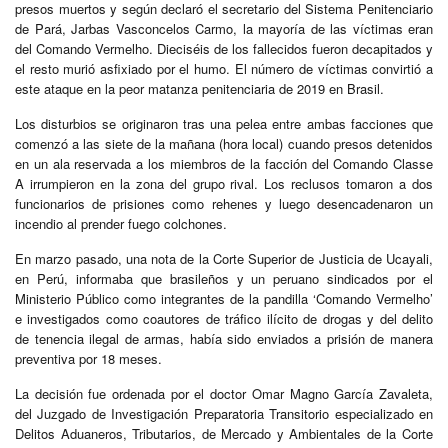
presos muertos y según declaró el secretario del Sistema Penitenciario
de Pará, Jarbas Vasconcelos Carmo, la mayoría de las víctimas eran
del Comando Vermelho. Dieciséis de los fallecidos fueron decapitados y
el resto murió asfixiado por el humo. El número de víctimas convirtió a
este ataque en la peor matanza penitenciaria de 2019 en Brasil.
Los disturbios se originaron tras una pelea entre ambas facciones que
comenzó a las siete de la mañana (hora local) cuando presos detenidos
en un ala reservada a los miembros de la facción del Comando Classe
A irrumpieron en la zona del grupo rival. Los reclusos tomaron a dos
funcionarios de prisiones como rehenes y luego desencadenaron un
incendio al prender fuego colchones.
En marzo pasado, una nota de la Corte Superior de Justicia de Ucayali,
en Perú, informaba que brasileños y un peruano sindicados por el
Ministerio Público como integrantes de la pandilla ‘Comando Vermelho’
e investigados como coautores de tráfico ilícito de drogas y del delito
de tenencia ilegal de armas, había sido enviados a prisión de manera
preventiva por 18 meses.
La decisión fue ordenada por el doctor Omar Magno García Zavaleta,
del Juzgado de Investigación Preparatoria Transitorio especializado en
Delitos Aduaneros, Tributarios, de Mercado y Ambientales de la Corte