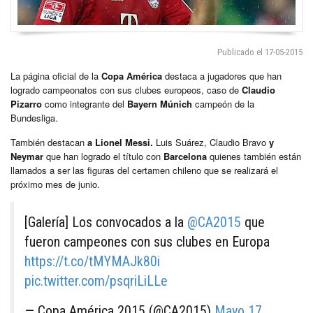
Publicado el 17-05-2015
La página oficial de la
Copa América
destaca a jugadores que han
logrado campeonatos con sus clubes europeos, caso de
Claudio
Pizarro
como integrante del
Bayern Múnich
campeón de la
Bundesliga.
También destacan
a Lionel Messi.
Luis Suárez, Claudio Bravo
y
Neymar
que han logrado el título con
Barcelona
quienes también están
llamados a ser las figuras del certamen chileno que se realizará el
próximo mes de junio.
[Galería] Los convocados a la
@CA2015
que
fueron campeones con sus clubes en Europa
https://t.co/tMYMAJk80i
pic.twitter.com/psqriLiLLe
— Copa América 2015 (@CA2015)
Mayo 17,