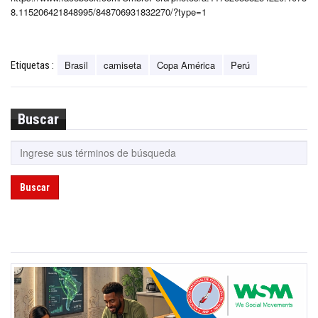
8.115206421848995/848706931832270/?type=1
Brasil
camiseta
Copa América
Perú
Etiquetas :
Buscar
Buscar