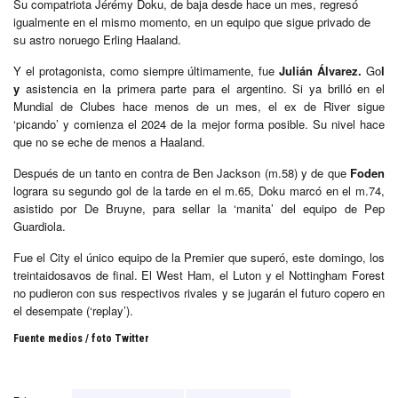
Su compatriota Jérémy Doku, de baja desde hace un mes, regresó
igualmente en el mismo momento, en un equipo que sigue privado de
su astro noruego Erling Haaland.
Y el protagonista, como siempre últimamente, fue
Julián Álvarez.
Go
l
y
asistencia en la primera parte para el argentino. Si ya brilló en el
Mundial de Clubes hace menos de un mes, el ex de River sigue
‘picando’ y comienza el 2024 de la mejor forma posible. Su nivel hace
que no se eche de menos a Haaland.
Después de un tanto en contra de Ben Jackson (m.58) y de que
Foden
lograra su segundo gol de la tarde en el m.65, Doku marcó en el m.74,
asistido por De Bruyne, para sellar la ‘manita’ del equipo de Pep
Guardiola.
Fue el City el único equipo de la Premier que superó, este domingo, los
treintaidosavos de final. El West Ham, el Luton y el Nottingham Forest
no pudieron con sus respectivos rivales y se jugarán el futuro copero en
el desempate (‘replay’).
Fuente medios / foto Twitter