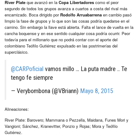
River Plate
que avanzó en la
Copa Libertadores
como el peor
segundo de todos los grupos avanza a cuartos a costa del rival más
encarnizado. Boca dirigido por
Rodolfo Arruabarrena
en cambio pasó
limpio la fase de grupos y lo que son las cosas podría quedarse en el
camino. Sin embargo la llave está abierta. Falta el lance de vuelta en la
cancha boquense y en ese sentido cualquier cosa podría ocurrir. Peor
todavía para el millonario que no podrá contar con el aporte del
colombiano Teófilo Gutiérrez expulsado en las postrimerías del
superclásico.
@CARPoficial
vamos millo … La puta madre .. Te
tengo fe siempre
— Verybombona (@VBriann)
Mayo 8, 2015
Alineaciones:
River Plate: Barovero; Mammana o Pezzella, Maidana, Funes Mori y
Vangioni; Sánchez, Kranevitter, Ponzio y Rojas; Mora y Teófilo
Gutiérrez.