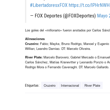
#LibertadoresxFOX
https://t.co/lPHrNW
— FOX Deportes (@FOXDeportes)
Mayo 
Los goles del «millonario» fueron anotados por Carlos Sán
Alineaciones
Cruzeiro:
Fabio; Mayke, Bruno Rodrigo, Manoel y Eugenio M
Willian; Leandro Damiao. DT: Marcelo Oliveira.
River Plate:
Marcelo Barovero; Gabriel Mercado o Emanuel
Carlos Sánchez, Matías Kranevitter y Leonardo Ponzio o Ari
Rodrigo Mora o Fernando Cavenaghi. DT: Marcelo Gallardo.
Cruzeiro
Internacional
River Plate
Etiquetas :