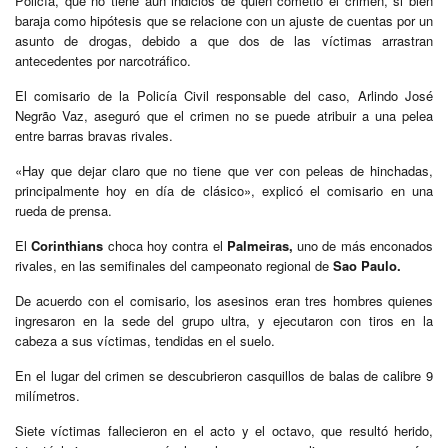
Policía, que no tiene aún indicios de quién cometió el crimen, si bien
baraja como hipótesis que se relacione con un ajuste de cuentas por un
asunto de drogas, debido a que dos de las víctimas arrastran
antecedentes por narcotráfico.
El comisario de la Policía Civil responsable del caso, Arlindo José
Negrão Vaz, aseguró que el crimen no se puede atribuir a una pelea
entre barras bravas rivales.
«Hay que dejar claro que no tiene que ver con peleas de hinchadas,
principalmente hoy en día de clásico», explicó el comisario en una
rueda de prensa.
El
Corinthians
choca hoy contra el
Palmeiras,
uno de más enconados
rivales, en las semifinales del campeonato regional de
Sao Paulo.
De acuerdo con el comisario, los asesinos eran tres hombres quienes
ingresaron en la sede del grupo ultra, y ejecutaron con tiros en la
cabeza a sus víctimas, tendidas en el suelo.
En el lugar del crimen se descubrieron casquillos de balas de calibre 9
milímetros.
Siete víctimas fallecieron en el acto y el octavo, que resultó herido,