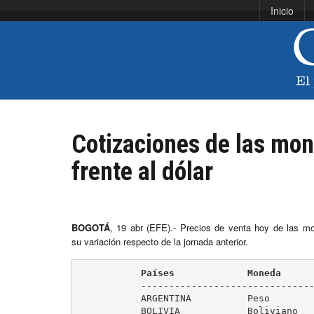
Inicio
Cotizaciones de las mo
frente al dólar
BOGOTÁ
, 19 abr (EFE).- Precios de venta hoy de las m
su variación respecto de la jornada anterior.
	   Países             Moneda     
	   -----------------------------------------------------------

	   ARGENTINA          Peso            14,40         ( 0,00 %)

	   BOLIVIA            Boliviano        6,96         ( 0,00 %)
