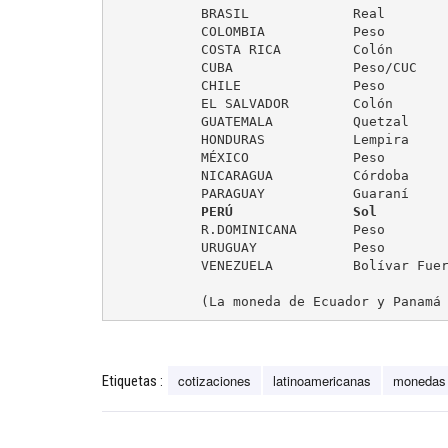
	   BRASIL             Real            3,528         (+1,91 %)

	   COLOMBIA           Peso         2.912,87         (+2,77 %)

	   COSTA RICA         Colón          541,63         ( 0,00 %)

	   CUBA               Peso/CUC         1,00         (controlado)

	   CHILE              Peso           661,30         (+0,37 %)

	   EL SALVADOR        Colón            8,75         ( 0,00 %)

	   GUATEMALA          Quetzal          7,73         ( 0,00 %)

	   HONDURAS           Lempira         22,72         ( 0,00 %)

	   MÉXICO             Peso            17,29         (+0,92 %)

	   NICARAGUA          Córdoba         28,34         (-0,03 %)

	   PARAGUAY           Guaraní         5.547         (+0,21 %)

PERÚ               Sol        
	   R.DOMINICANA       Peso            45,85         ( 0,00 %)

	   URUGUAY            Peso            32,30         (+0,61 %)

	   VENEZUELA          Bolívar Fuerte  10,00         (controlado)

	   (La moneda de Ecuador y Panamá
cotizaciones
latinoamericanas
monedas
Etiquetas :