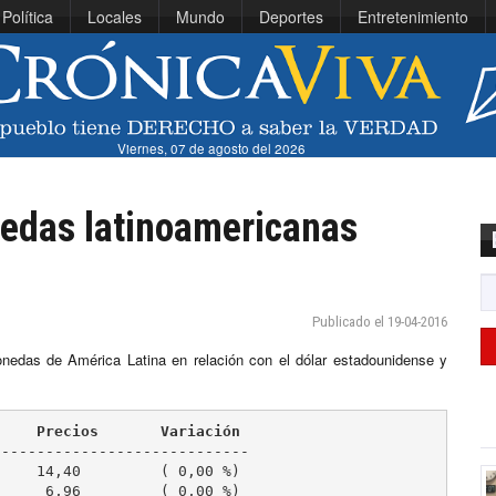
Política
Locales
Mundo
Deportes
Entretenimiento
Viernes, 07 de agosto del 2026
nedas latinoamericanas
Publicado el 19-04-2016
onedas de América Latina en relación con el dólar estadounidense y
     Precios       Variación