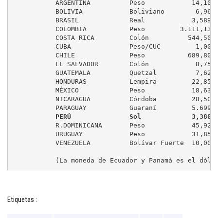
	   ARGENTINA          Peso            14,10         (+0,70 %)

	   BOLIVIA            Boliviano        6,96         ( 0,00 %)

	   BRASIL             Real            3,589         (-0,02 %)

	   COLOMBIA           Peso         3.111,13         (+0,22 %)

	   COSTA RICA         Colón          544,50         (-0,04 %)

	   CUBA               Peso/CUC         1,00         (controlado)

	   CHILE              Peso           689,80         (+0,33 %)

	   EL SALVADOR        Colón            8,75         ( 0,00 %)

	   GUATEMALA          Quetzal          7,62         ( 0,00 %)

	   HONDURAS           Lempira         22,85         (-0,09 %)

	   MÉXICO             Peso            18,63         (-0,76 %)

	   NICARAGUA          Córdoba         28,50         (-0,03 %)

	   PARAGUAY           Guaraní         5.699         (+0,16 %)

PERÚ               Sol             3,380 
	   R.DOMINICANA       Peso            45,92         ( 0,00 %)

	   URUGUAY            Peso            31,85         (-0,63 %)

	   VENEZUELA          Bolívar Fuerte  10,00         (controlado)

	   (La moneda de Ecuador y Panamá es el dóla
Etiquetas :