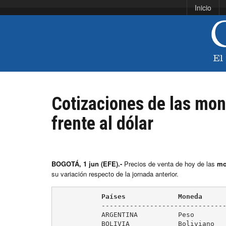
Inicio
Cotizaciones de las mo
frente al dólar
BOGOTÁ, 1 jun (EFE).-
Precios de venta de hoy de las
mo
su variación respecto de la jornada anterior.
           Países             Moneda     
	   ----------------------------------------------------------

	   ARGENTINA          Peso            9,00         (-0,11 %)

	   BOLIVIA            Boliviano       6,96         ( 0,00 %)
