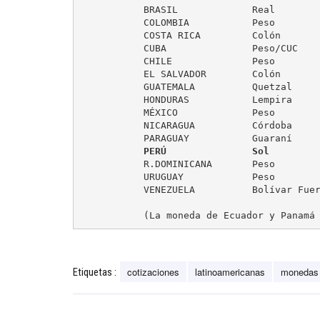
	   BRASIL             Real           3,174         (+0,40 %)

	   COLOMBIA           Peso        2.550,16         (-0,61 %)

	   COSTA RICA         Colón         542,46         (-0,46 %)

	   CUBA               Peso/CUC        1,00         (controlado)

	   CHILE              Peso          624,50         (-1,00 %)

	   EL SALVADOR        Colón           8,75         ( 0,00 %)

	   GUATEMALA          Quetzal         7,66         ( 0,00 %)

	   HONDURAS           Lempira        22,03         (-0,04 %)

	   MÉXICO             Peso           15,49         (-0,65 %)

	   NICARAGUA          Córdoba        27,14         (-0,04 %)

	   PARAGUAY           Guaraní        5.082         (+0,91 %)

PERÚ               Sol        
	   R.DOMINICANA       Peso           44,87         (-0,02 %)

	   URUGUAY            Peso           27,25         (-0,18 %)

	   VENEZUELA          Bolívar Fuerte  6,30         (controlado)

	   (La moneda de Ecuador y Panamá
cotizaciones
latinoamericanas
monedas
Etiquetas :