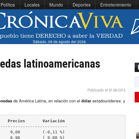
Política
Locales
Mundo
Deportes
Entretenimiento
Sábado, 08 de agosto del 2026
nedas latinoamericanas
Publicado el 01-06-2015
nedas
de América Latina, en relación con el
dólar
estadounidense, y
    Precios       Variación