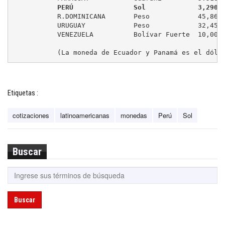
 PERÚ               Sol             3,290 
	   R.DOMINICANA       Peso            45,86         (-0,02 %)

	   URUGUAY            Peso            32,45         (-0,31 %)

	   VENEZUELA          Bolívar Fuerte  10,00         (controlado)

	   (La moneda de Ecuador y Panamá es el dóla
Etiquetas :
cotizaciones
latinoamericanas
monedas
Perú
Sol
Buscar
Buscar