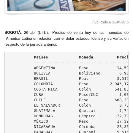
Publicado el 26-04-2016
BOGOTÁ
, 26 abr (EFE).- Precios de venta hoy de las monedas de
América Latina en relación con el dólar estadounidense y su variación
respecto de la jornada anterior.
           Países             Moneda          Precio
	   -----------------------------------------------------------

	   ARGENTINA          Peso            14,50         ( 0,00 %)

	   BOLIVIA            Boliviano        6,96         ( 0,00 %)

	   BRASIL             Real            3,519         (+0,81 %)

	   COLOMBIA           Peso         2.946,17         (+0,55 %)

	   COSTA RICA         Colón          541,83         ( 0,00 %)

	   CUBA               Peso/CUC         1,00         (controlado)

	   CHILE              Peso           668,30         (+0,26 %)

	   EL SALVADOR        Colón            8,75         ( 0,00 %)

	   GUATEMALA          Quetzal          7,74         ( 0,00 %)

	   HONDURAS           Lempira         22,73         ( 0,00 %)

	   MÉXICO             Peso            17,39         (+1,31 %)

	   NICARAGUA          Córdoba         28,36         ( 0,00 %)

	   PARAGUAY           Guaraní         5.516         (+0,34 %)
