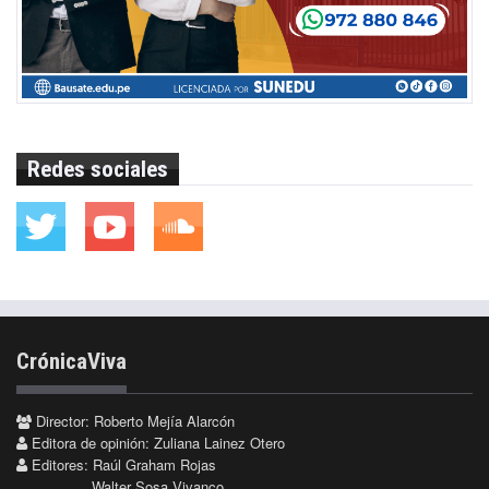
Redes sociales
CrónicaViva
Director: Roberto Mejía Alarcón
Editora de opinión: Zuliana Lainez Otero
Editores: Raúl Graham Rojas
Walter Sosa Vivanco