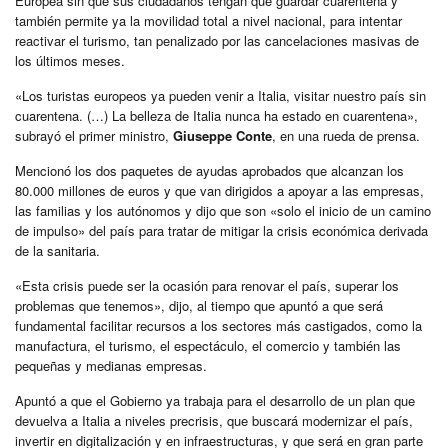
Europea sin que sus ciudadanos tengan que guardar cuarentena y
también permite ya la movilidad total a nivel nacional, para intentar
reactivar el turismo, tan penalizado por las cancelaciones masivas de
los últimos meses.
«Los turistas europeos ya pueden venir a Italia, visitar nuestro país sin
cuarentena. (…) La belleza de Italia nunca ha estado en cuarentena»,
subrayó el primer ministro,
Giuseppe Conte
, en una rueda de prensa.
Mencionó los dos paquetes de ayudas aprobados que alcanzan los
80.000 millones de euros y que van dirigidos a apoyar a las empresas,
las familias y los autónomos y dijo que son «solo el inicio de un camino
de impulso» del país para tratar de mitigar la crisis económica derivada
de la sanitaria.
«Esta crisis puede ser la ocasión para renovar el país, superar los
problemas que tenemos», dijo, al tiempo que apuntó a que será
fundamental facilitar recursos a los sectores más castigados, como la
manufactura, el turismo, el espectáculo, el comercio y también las
pequeñas y medianas empresas.
Apuntó a que el Gobierno ya trabaja para el desarrollo de un plan que
devuelva a Italia a niveles precrisis, que buscará modernizar el país,
invertir en digitalización y en infraestructuras, y que será en gran parte