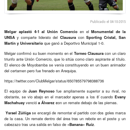
Publicado el 04-10-2015
Melgar aplastó 4-1 al Unión Comercio
en el
Monumental de la
UNSA
y comparte liderato del
Clausura
con
Sporting Cristal, San
Martín y Universitario
que ganó a Deportivo Municipal 1-0.
Melgar confirmó su buen momento en el
Torneo Clausura
con un claro
triunfo ante Unión Comercio, que lo sitúa como claro aspirante al título.
El elenco de Moyobamba se venía constituyendo en un buen animador
del certamen pero fue frenado en Arequipa.
https://twitter.com/ClubMelgar/status/650785579798388736
El equipo de
Juan Reynoso
fue ampliamente superior a su rival, no
obstante, se vio abajo en el marcador apenas a los 8′ cuando
Evany
Machahuay
venció
a Álvarez c
on un remate debajo de las piernas.
Ysrael Zúñiga
se encargó de remontar el partido con dos goles marca
de la casa. Un remate dentro del área tras un rebote en el poste y un
cabezazo tras una salida en falso de
«Banana» Ruíz
.