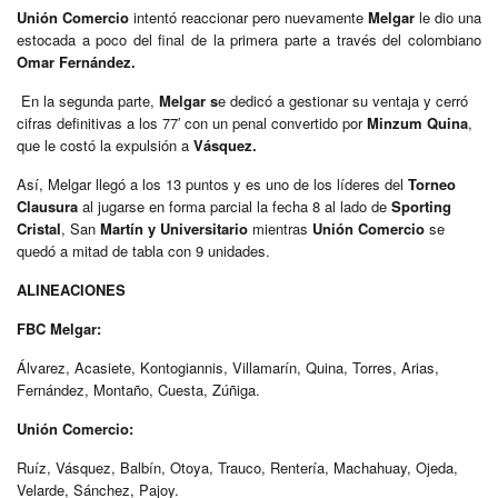
Unión Comercio
intentó reaccionar pero nuevamente
Melgar
le dio una
estocada a poco del final de la primera parte a través del colombiano
Omar Fernández.
En la segunda parte,
Melgar s
e dedicó a gestionar su ventaja y cerró
cifras definitivas a los 77′ con un penal convertido por
Minzum Quina
,
que le costó la expulsión a
Vásquez.
Así, Melgar llegó a los 13 puntos y es uno de los líderes del
Torneo
Clausura
al jugarse en forma parcial la fecha 8 al lado de
Sporting
Cristal
, San
Martín y Universitario
mientras
Unión Comercio
se
quedó a mitad de tabla con 9 unidades.
ALINEACIONES
FBC Melgar:
Álvarez, Acasiete, Kontogiannis, Villamarín, Quina, Torres, Arias,
Fernández, Montaño, Cuesta, Zúñiga.
Unión Comercio:
Ruíz, Vásquez, Balbín, Otoya, Trauco, Rentería, Machahuay, Ojeda,
Velarde, Sánchez, Pajoy.