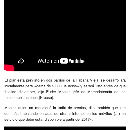
El plan está previsto en dos barrios de la Habana Vieja, se desarrollará
inicialmente para «cerca de 2,000 usuarios» y estará listo antes de que
finalice diciembre, dijo Euder Monier, jefe de Mercadotecnia de las
telecomunicaciones (Etecsa).
Monier, quien no mencionó la tarifa de precios, dijo también que «se
continúa trabajando en aras de ofertar internet en los móviles (…) un
servicio que debe estar disponible a partir del 2017».