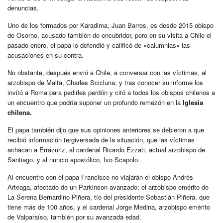
denuncias.
Uno de los formados por Karadima, Juan Barros, es desde 2015 obispo
de Osorno, acusado también de encubridor, pero en su visita a Chile el
pasado enero, el papa lo defendió y calificó de «calumnias» las
acusaciones en su contra.
No obstante, después envió a Chile, a conversar con las víctimas, al
arzobispo de Malta, Charles Scicluna, y tras conocer su informe los
invitó a Roma para pedirles perdón y citó a todos los obispos chilenos a
un encuentro que podría suponer un profundo remezón en la
Iglesia
chilena.
El papa también dijo que sus opiniones anteriores se debieron a que
recibió información tergiversada de la situación, que las víctimas
achacan a Errázuriz, al cardenal Ricardo Ezzati, actual arzobispo de
Santiago, y al nuncio apostólico, Ivo Scapolo.
Al encuentro con el papa Francisco no viajarán el obispo Andrés
Arteaga, afectado de un Parkinson avanzado; el arzobispo emérito de
La Serena Bernardino Piñera, tío del presidente Sebastián Piñera, que
tiene más de 100 años, y el cardenal Jorge Medina, arzobispo emérito
de Valparaíso, también por su avanzada edad.