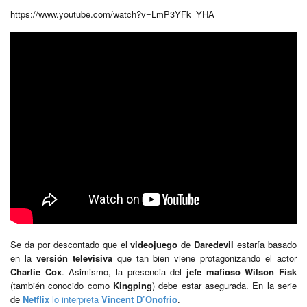
https://www.youtube.com/watch?v=LmP3YFk_YHA
Se da por descontado que el
videojuego
de
Daredevil
estaría basado
en la
versión televisiva
que tan bien viene protagonizando el actor
Charlie Cox
. Asimismo, la presencia del
jefe mafioso
Wilson Fisk
(también conocido como
Kingping
) debe estar asegurada. En la serie
de
Netflix
lo interpreta
Vincent D’Onofrio
.