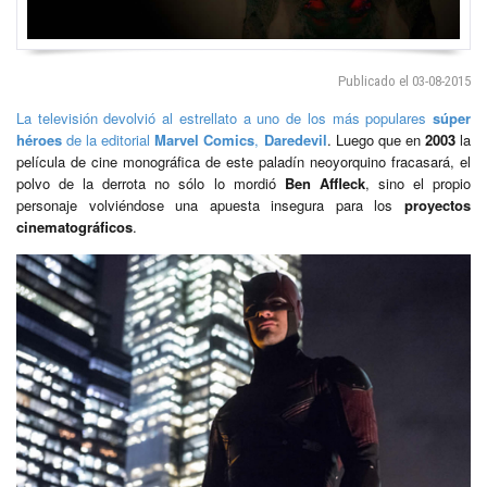
Publicado el 03-08-2015
La televisión devolvió al estrellato a uno de los más populares
súper
héroes
de la editorial
Marvel Comics
,
Daredevil
. Luego que en
2003
la
película de cine monográfica de este paladín neoyorquino fracasará, el
polvo de la derrota no sólo lo mordió
Ben Affleck
, sino el propio
personaje volviéndose una apuesta insegura para los
proyectos
cinematográficos
.