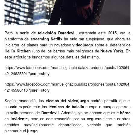
Pero la
serie de televisión
Daredevil
, estrenada este
2015
, vía la
plataforma de
streaming
Netflix
ha sido tan auspiciosa, que ahora se
iniciaron los planes para un novedoso
videojuego
sobre el defensor de
Hell’s Kitchen
(uno de los barrios más peligrosos de
Nueva York
). En
este artículo te brindamos algunos detalles del mismo.
https://www.facebook.com/manuelignacio.salazarordones/posts/102064
42124825891?pnref=story
https://www.facebook.com/manuelignacio.salazarordones/posts/102064
42145586410?pnref=story
Según trascendió, los
efectos
del
videojuego
podrán permitir que el
usuario experimente las
técnicas de batalla
cuerpo a cuerpo que son
un sello personal de
Daredevil
. Además, ya se conoce que este
héroe
es
invidente
, pero en compensación por su
ceguera
tiene sus otros
sentidos mayúsculamente desarrollados, variable que también
plasmaría el
juego
.