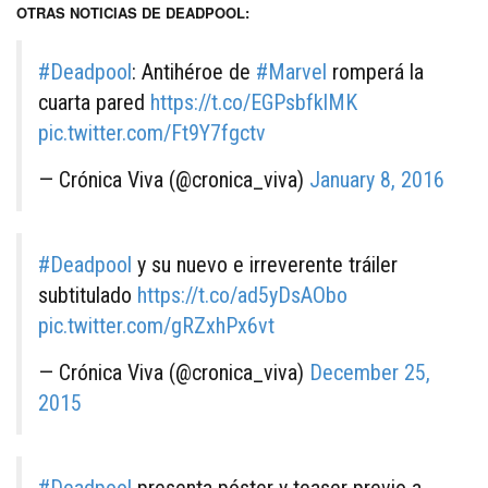
OTRAS NOTICIAS DE DEADPOOL:
#Deadpool
: Antihéroe de
#Marvel
romperá la
cuarta pared
https://t.co/EGPsbfklMK
pic.twitter.com/Ft9Y7fgctv
— Crónica Viva (@cronica_viva)
January 8, 2016
#Deadpool
y su nuevo e irreverente tráiler
subtitulado
https://t.co/ad5yDsAObo
pic.twitter.com/gRZxhPx6vt
— Crónica Viva (@cronica_viva)
December 25,
2015
#Deadpool
presenta póster y teaser previo a