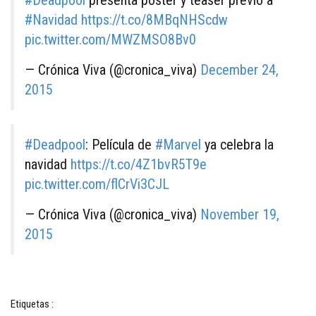
#Navidad
https://t.co/8MBqNHScdw
pic.twitter.com/MWZMSO8Bv0
— Crónica Viva (@cronica_viva)
December 24,
2015
#Deadpool
: Película de
#Marvel
ya celebra la
navidad
https://t.co/4Z1bvR5T9e
pic.twitter.com/flCrVi3CJL
— Crónica Viva (@cronica_viva)
November 19,
2015
Etiquetas :