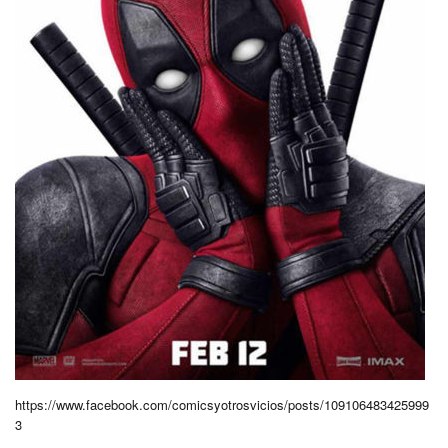
https://www.facebook.com/comicsyotrosvicios/posts/109106483425999
3