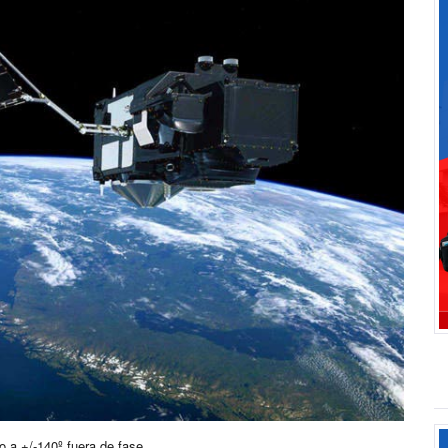
o a +/-140º fuera de fase.