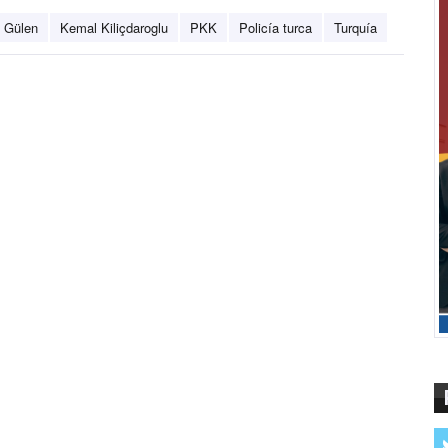
h Gülen
Kemal Kiliçdaroglu
PKK
Policía turca
Turquía