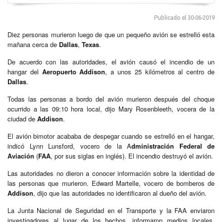
Publicado el 30-06-2019
Diez personas murieron luego de que un pequeño avión se estrelló esta
mañana cerca de
Dallas
,
Texas
.
De acuerdo con las autoridades, el avión causó el incendio de un
hangar del
Aeropuerto Addison
, a unos 25 kilómetros al centro de
Dallas
.
Todas las personas a bordo del avión murieron después del choque
ocurrido a las 09:10 hora local, dijo Mary Rosenbleeth, vocera de la
ciudad de
Addison
.
El avión bimotor acababa de despegar cuando se estrelló en el hangar,
indicó Lynn Lunsford, vocero de la A
dministración Federal de
Aviación
(
FAA
, por sus siglas en inglés). El incendio destruyó el avión.
Las autoridades no dieron a conocer información sobre la identidad de
las personas que murieron. Edward Martelle, vocero de bomberos de
Addison
, dijo que las autoridades no identificaron al dueño del avión.
La Junta Nacional de Seguridad en el Transporte y la FAA enviaron
investigadores al lugar de los hechos, informaron medios locales.