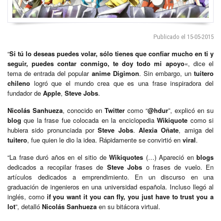
Publicado el 15-05-2015
“
Si tú lo deseas puedes volar, sólo tienes que confiar mucho en ti y
seguir, puedes contar conmigo, te doy todo mi apoyo
«, dice el
tema de entrada del popular
anime
Digimon
. Sin embargo, un
tuitero
chileno
logró que el mundo crea que es una frase inspiradora del
fundador de
Apple
,
Steve Jobs
.
Nicolás Sanhueza
, conocido en
Twitter
como “
@hdur
”, explicó en su
blog
que la frase fue colocada en la enciclopedia
Wikiquote
como si
hubiera sido pronunciada por
Steve Jobs
.
Alexia Oñate
, amiga del
tuitero
, fue quien le dio la idea. Rápidamente se convirtió en
viral
.
“La frase duró años en el sitio de
Wikiquotes
(…) Apareció en
blogs
dedicados a recopilar frases de
Steve Jobs
o frases de vuelo. En
artículos dedicados a emprendimiento. En un discurso en una
graduación de ingenieros en una universidad española. Incluso llegó al
inglés, como
if you want it you can fly, you just have to trust you a
lot
”, detalló
Nicolás Sanhueza
en su bitácora virtual.