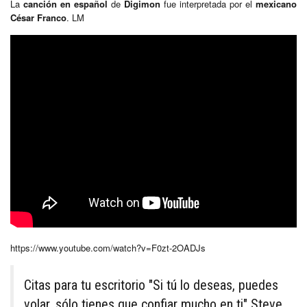
La
canción en español
de
Digimon
fue interpretada por el
mexicano
César Franco
. LM
https://www.youtube.com/watch?v=F0zt-2OADJs
Citas para tu escritorio "Si tú lo deseas, puedes
volar, sólo tienes que confiar mucho en ti" Steve