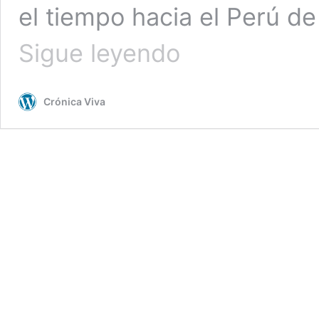
el tiempo hacia el Perú de
Disco
Sigue leyendo
de
Lucha
Reyes
Crónica Viva
y
camiseta
de
Lucha
Fuentes
‘viajarán’
en
el
tiempo
hacia
el
2121