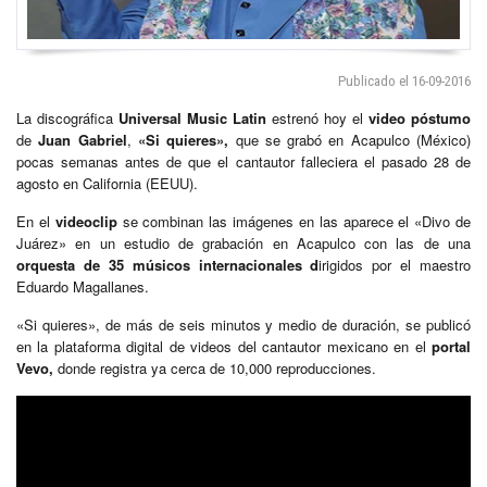
Publicado el 16-09-2016
La discográfica
Universal Music Latin
estrenó hoy el
video póstumo
de
Juan Gabriel
,
«Si quieres»,
que se grabó en Acapulco (México)
pocas semanas antes de que el cantautor falleciera el pasado 28 de
agosto en California (EEUU).
En el
videoclip
se combinan las imágenes en las aparece el «Divo de
Juárez» en un estudio de grabación en Acapulco con las de una
orquesta de 35 músicos internacionales d
irigidos por el maestro
Eduardo Magallanes.
«Si quieres», de más de seis minutos y medio de duración, se publicó
en la plataforma digital de videos del cantautor mexicano en el
portal
Vevo,
donde registra ya cerca de 10,000 reproducciones.