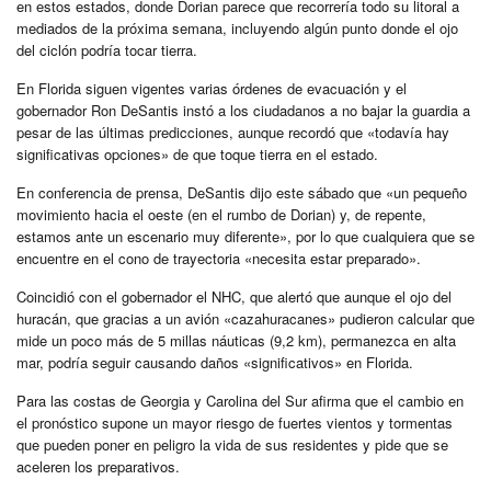
en estos estados, donde Dorian parece que recorrería todo su litoral a
mediados de la próxima semana, incluyendo algún punto donde el ojo
del ciclón podría tocar tierra.
En Florida siguen vigentes varias órdenes de evacuación y el
gobernador Ron DeSantis instó a los ciudadanos a no bajar la guardia a
pesar de las últimas predicciones, aunque recordó que «todavía hay
significativas opciones» de que toque tierra en el estado.
En conferencia de prensa, DeSantis dijo este sábado que «un pequeño
movimiento hacia el oeste (en el rumbo de Dorian) y, de repente,
estamos ante un escenario muy diferente», por lo que cualquiera que se
encuentre en el cono de trayectoria «necesita estar preparado».
Coincidió con el gobernador el NHC, que alertó que aunque el ojo del
huracán, que gracias a un avión «cazahuracanes» pudieron calcular que
mide un poco más de 5 millas náuticas (9,2 km), permanezca en alta
mar, podría seguir causando daños «significativos» en Florida.
Para las costas de Georgia y Carolina del Sur afirma que el cambio en
el pronóstico supone un mayor riesgo de fuertes vientos y tormentas
que pueden poner en peligro la vida de sus residentes y pide que se
aceleren los preparativos.