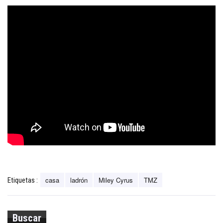
casa
ladrón
Miley Cyrus
TMZ
Etiquetas :
Buscar