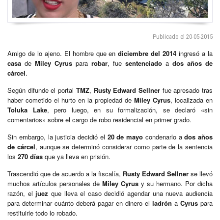
Publicado el 20-05-2015
Amigo de lo ajeno. El hombre que en
diciembre del 2014
ingresó a la
casa
de
Miley Cyrus
para
robar
, fue
sentenciado
a
dos años de
cárcel
.
Según difunde el portal
TMZ
,
Rusty Edward Sellner
fue apresado tras
haber cometido el hurto en la propiedad de
Miley Cyrus
, localizada en
Toluka Lake
, pero luego, en su formalización, se declaró «sin
comentarios» sobre el cargo de robo residencial en primer grado.
Sin embargo, la justicia decidió el
20 de mayo
condenarlo a
dos años
de cárcel
, aunque se determinó considerar como parte de la sentencia
los
270 días
que ya lleva en prisión.
Trascendió que de acuerdo a la fiscalía,
Rusty Edward Sellner
se llevó
muchos artículos personales de
Miley Cyrus
y su hermano. Por dicha
razón, el
juez
que lleva el caso decidió agendar una nueva audiencia
para determinar cuánto deberá pagar en dinero el
ladrón
a
Cyrus
para
restituirle todo lo robado.