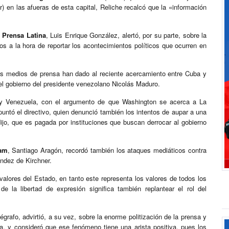
 en las afueras de esta capital, Reliche recalcó que la «información
 Prensa Latina
, Luis Enrique González, alertó, por su parte, sobre la
s a la hora de reportar los acontecimientos políticos que ocurren en
os medios de prensa han dado al reciente acercamiento entre Cuba y
el gobierno del presidente venezolano Nicolás Maduro.
ba y Venezuela, con el argumento de que Washington se acerca a La
ntó el directivo, quien denunció también los intentos de aupar a una
jo, que es pagada por instituciones que buscan derrocar al gobierno
lam
, Santiago Aragón, recordó también los ataques mediáticos contra
ández de Kirchner.
valores del Estado, en tanto este representa los valores de todos los
de la libertad de expresión significa también replantear el rol del
légrafo, advirtió, a su vez, sobre la enorme politización de la prensa y
a, y consideró que ese fenómeno tiene una arista positiva, pues los