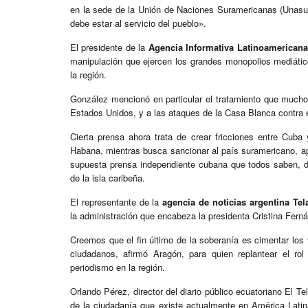
en la sede de la Unión de Naciones Suramericanas (Unasur)
debe estar al servicio del pueblo».
El presidente de la
Agencia Informativa Latinoamericana
manipulación que ejercen los grandes monopolios mediático
la región.
González mencionó en particular el tratamiento que much
Estados Unidos, y a las ataques de la Casa Blanca contra 
Cierta prensa ahora trata de crear fricciones entre Cu
Habana, mientras busca sancionar al país suramericano, apu
supuesta prensa independiente cubana que todos saben, di
de la isla caribeña.
El representante de la
agencia de noticias argentina Te
la administración que encabeza la presidenta Cristina Fern
Creemos que el fin último de la soberanía es cimentar los 
ciudadanos, afirmó Aragón, para quien replantear el rol 
periodismo en la región.
Orlando Pérez, director del diario público ecuatoriano El Te
de la ciudadanía que existe actualmente en América Latin