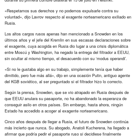
«Respetamos sus derechos y no podemos expulsarle contra su
voluntad», dijo Lavrov respecto al exagente norteamericano exiliado en
Rusia.
Los altos cargos rusos apenas han mencionado a Snowden en los
últimos años y el jefe del Kremlin en sus escasas declaraciones sobre
el exagente, cuya acogida en Rusia dio lugar a una crisis diplomática
entre Moscú y Washington, ha negado la entrega del filtrador a EEUU,
sin ocultar al mismo tiempo, el desacuerdo con su ‘modus operandi’.
«Si no le gustaba algo en su trabajo, simplemente tenía que haber
dimitido, pero fue más allá», dijo en una ocasión Putin, antiguo agente
del KGB soviético, al ser preguntado si el filtrador hizo lo correcto.
Según la prensa, Snowden, que se vio atrapado en Rusia después de
que EEUU anulara su pasaporte, no ha abandonado la esperanza de
conseguir asilo en otros países. Sin embargo, hasta ahora, ningún
Estado ha accedido a acoger al exagente norteamericano.
Cinco años después de llegar a Rusia, el futuro de Snowden continúa
más incierto que nunca. Su abogado, Anatoli Kucherena, ha llegado a
afirmar que podría pedir el pasaporte ruso si decidiese finalmente