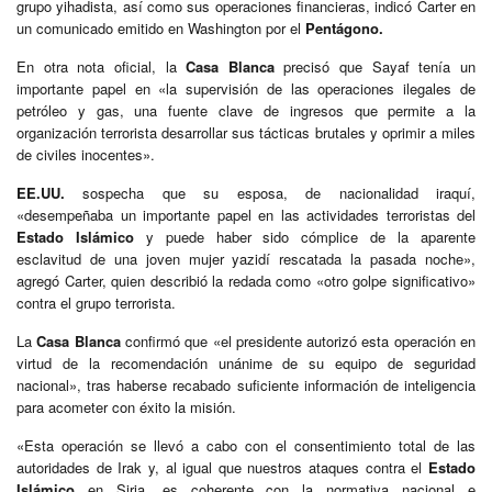
grupo yihadista, así como sus operaciones financieras, indicó Carter en
un comunicado emitido en Washington por el
Pentágono.
En otra nota oficial, la
Casa Blanca
precisó que Sayaf tenía un
importante papel en «la supervisión de las operaciones ilegales de
petróleo y gas, una fuente clave de ingresos que permite a la
organización terrorista desarrollar sus tácticas brutales y oprimir a miles
de civiles inocentes».
EE.UU.
sospecha que su esposa, de nacionalidad iraquí,
«desempeñaba un importante papel en las actividades terroristas del
Estado Islámico
y puede haber sido cómplice de la aparente
esclavitud de una joven mujer yazidí rescatada la pasada noche»,
agregó Carter, quien describió la redada como «otro golpe significativo»
contra el grupo terrorista.
La
Casa Blanca
confirmó que «el presidente autorizó esta operación en
virtud de la recomendación unánime de su equipo de seguridad
nacional», tras haberse recabado suficiente información de inteligencia
para acometer con éxito la misión.
«Esta operación se llevó a cabo con el consentimiento total de las
autoridades de Irak y, al igual que nuestros ataques contra el
Estado
Islámico
en Siria, es coherente con la normativa nacional e