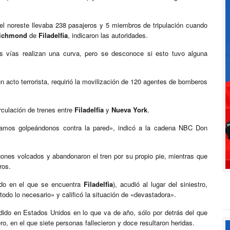
l noreste llevaba 238 pasajeros y 5 miembros de tripulación cuando
Richmond
de
Filadelfia
, indicaron las autoridades.
s vías realizan una curva, pero se desconoce si esto tuvo alguna
n acto terrorista, requirió la movilización de 120 agentes de bomberos
rculación de trenes entre
Filadelfia
y
Nueva York
.
tramos golpeándonos contra la pared», indicó a la cadena NBC Don
gones volcados y abandonaron el tren por su propio pie, mientras que
ros.
ado en el que se encuentra
Filadelfia
), acudió al lugar del siniestro,
todo lo necesario» y calificó la situación de «devastadora».
dido en Estados Unidos en lo que va de año, sólo por detrás del que
ero, en el que siete personas fallecieron y doce resultaron heridas.