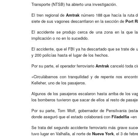
Transporte (NTSB) ha abierto una investigación.
El tren regional de
Amtrak
número 188 que hacía la ruta de
siete de sus vagones descarrilaron en la sección de
Port 
El accidente se produjo cerca de una zona en la que la
implicación o no en lo sucedido.
El accidente, que el FBI ya ha descartado que se trate de u
y 200 policías hasta el lugar de los hechos.
Por su parte, el operador ferroviario
Amtrak
canceló toda ci
«Circulábamos con tranquilidad y de repente nos encon
Kelleher, uno de los pasajeros.
Algunos de los pasajeros escalaron hasta arriba de los va
los bomberos tuvieron que sacar de ellos al resto de pasaje
Por su parte, Tom Wolf, gobernador de Pensilvania (est
donde aseguró que el estado colaborará con
Filadelfia
«en 
Se trata del segundo accidente ferroviario más grave suce
tuvo lugar en Valhalla, al norte de
Nueva York
, el 3 de febr