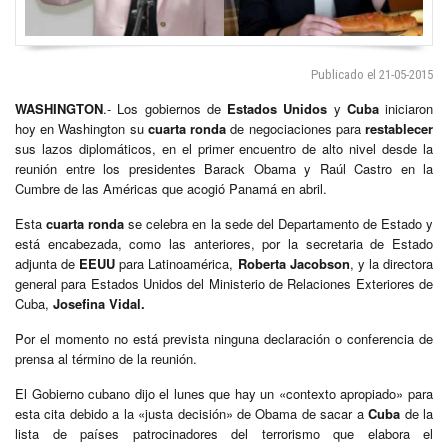
Publicado el 21-05-2015
WASHINGTON
.- Los gobiernos de
Estados Unidos
y
Cuba
iniciaron
hoy en Washington su
cuarta
ronda
de negociaciones para
restablecer
sus lazos diplomáticos, en el primer encuentro de alto nivel desde la
reunión entre los presidentes Barack Obama y Raúl Castro en la
Cumbre de las Américas que acogió Panamá en abril.
Esta
cuarta ronda
se celebra en la sede del Departamento de Estado y
está encabezada, como las anteriores, por la secretaria de Estado
adjunta de
EEUU
para Latinoamérica,
Roberta Jacobson
, y la directora
general para Estados Unidos del Ministerio de Relaciones Exteriores de
Cuba,
Josefina Vidal.
Por el momento no está prevista ninguna declaración o conferencia de
prensa al término de la reunión.
El Gobierno cubano dijo el lunes que hay un «contexto apropiado» para
esta cita debido a la «justa decisión» de Obama de sacar a
Cuba
de la
lista de países patrocinadores del terrorismo que elabora el