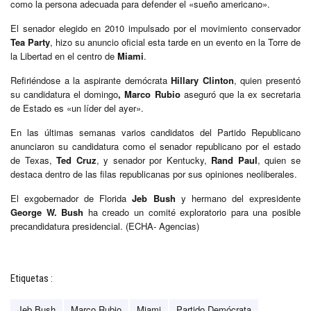
como la persona adecuada para defender el «sueño americano».
El senador elegido en 2010 impulsado por el movimiento conservador
Tea Party
, hizo su anuncio oficial esta tarde en un evento en la Torre de
la Libertad en el centro de
Miami
.
Refiriéndose a la aspirante demócrata
Hillary Clinton
, quien presentó
su candidatura el domingo
, Marco Rubio
aseguró que la ex secretaria
de Estado es «un líder del ayer».
En las últimas semanas varios candidatos del Partido Republicano
anunciaron su candidatura como el senador republicano por el estado
de Texas,
Ted Cruz
, y senador por Kentucky,
Rand Paul
, quien se
destaca dentro de las filas republicanas por sus opiniones neoliberales.
El exgobernador de Florida
Jeb Bush
y hermano del expresidente
George W. Bush
ha creado un comité exploratorio para una posible
precandidatura presidencial. (ECHA- Agencias)
Etiquetas :
Jeb Bush
Marco Rubio
Miami
Partido Demócrata