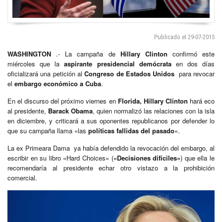
Publicado el 29-07-2015
WASHINGTON
.- La campaña de
Hillary Clinton
confirmó este
miércoles que la
aspirante presidencial demócrata
en dos días
oficializará una petición al
Congreso de Estados Unidos
para revocar
el
embargo económico a Cuba
.
En el discurso del próximo viernes en
Florida, Hillary Clinton
hará eco
al presidente,
Barack Obama
, quien normalizó las relaciones con la isla
en diciembre, y criticará a sus oponentes republicanos por defender lo
que su campaña llama «las
políticas fallidas del pasado
«.
La ex Primeara Dama ya había defendido la revocación del embargo, al
escribir en su libro «Hard Choices» (
«Decisiones difíciles»
) que ella le
recomendaría al presidente echar otro vistazo a la prohibición
comercial.