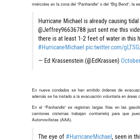
miércoles en la zona del “Panhandle” o del “Big Bend“, la e
Hurricane Michael is already causing tida
@Jeffrey96636788 just sent me this vide
there is at least 1-2 feet of water in this 
#HurricaneMichael
pic.twitter.com/gLT
— Ed Krassenstein (@EdKrassen)
October
En nueve condados se han emitido órdenes de evacuació
además se ha instado a la evacuación voluntaria en áreas 
En el “Panhandle” se registran largas filas en las gaso
camiones cisternas trabajan contrarreloj para que p
Automovilistas (AAA).
The eye of
#HurricaneMichael
, seen in th