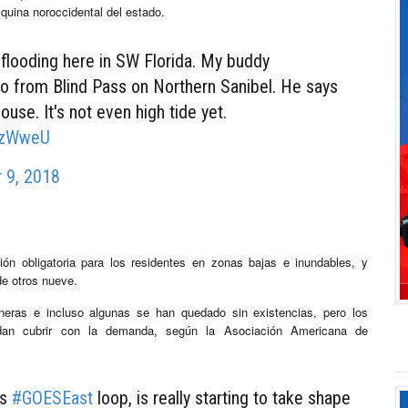
squina noroccidental del estado.
l flooding here in SW Florida. My buddy
o from Blind Pass on Northern Sanibel. He says
house. It's not even high tide yet.
SGzWweU
 9, 2018
n obligatoria para los residentes en zonas bajas e inundables, y
de otros nueve.
lineras e incluso algunas se han quedado sin existencias, pero los
uedan cubrir con la demanda, según la Asociación Americana de
is
#GOESEast
loop, is really starting to take shape