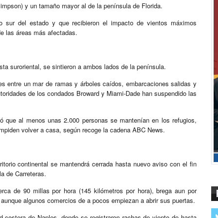
Simpson) y un tamaño mayor al de la península de Florida.
mo sur del estado y que recibieron el impacto de vientos máximos
de las áreas más afectadas.
sta suroriental, se sintieron a ambos lados de la península.
nes entre un mar de ramas y árboles caídos, embarcaciones salidas y
utoridades de los condados Broward y Miami-Dade han suspendido las
ló que al menos unas 2.000 personas se mantenían en los refugios,
s impiden volver a casa, según recoge la cadena ABC News.
itorio continental se mantendrá cerrada hasta nuevo aviso con el fin
la de Carreteras.
erca de 90 millas por hora (145 kilómetros por hora), brega aun por
 aunque algunos comercios de a pocos empiezan a abrir sus puertas.
ad costera de Naples, donde se registraron rachas de viento de hasta