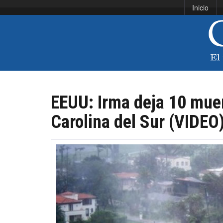
Inicio
EEUU: Irma deja 10 muer
Carolina del Sur (VIDEO