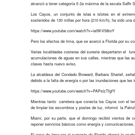
alcanzó a tener categoría 5 (la máxima de la escala Saffir 
Los Cayos, un conjunto de islas e islotes en el extre
sostenidos de 130 millas por hora (210 km/h), ha sido una 
https://www.youtube.com/watch?v=iatW-V58toY
Pero los efectos de Irma, que se acercó a Florida por su co
Varias localidades costeras del sureste despertaron el lu
acumulaciones de aguas en sus calles, mientras que las a
clases hasta nuevo aviso.
La alcaldesa del Condado Broward, Barbara Sharief, seña
debido a la falta de energía o por las inundaciones que le
https://www.youtube.com/watch?v=PAPslzTfgfY
Mientras tanto carretera que conecta los Cayos con el terr
de limpiar los escombros y postes de luz, informó la Patrul
Miami, por su parte, que el domingo recibió vientos de c
reponer servicios básicos como energía y comunicaciones,
El paso de Irma por el suroeste de Florida abarcó la ciud