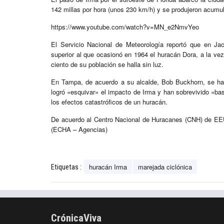
142 millas por hora (unos 230 km/h) y se produjeron acumu
https://www.youtube.com/watch?v=MN_e2NmvYeo
El Servicio Nacional de Meteorología reportó que en Jac
superior al que ocasionó en 1964 el huracán Dora, a la ve
ciento de su población se halla sin luz.
En Tampa, de acuerdo a su alcalde, Bob Buckhorn, se han
logró «esquivar» el impacto de Irma y han sobrevivido «bas
los efectos catastróficos de un huracán.
De acuerdo al Centro Nacional de Huracanes (CNH) de EEU
(ECHA – Agencias)
huracán Irma
marejada ciclónica
Etiquetas :
CrónicaViva