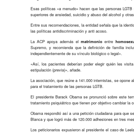
Esas políticas «a menudo» hacen que las personas LGTB 
superiores de ansiedad, suicidio y abuso del alcohol y otras
Entre sus recomendaciones, la entidad señala que la identid
las políticas antidiscriminación y anti acoso.
La ACP apoya además el
matrimonio
entre
homosexu
Supremo, y recomienda que la definición de familia inc
independientemente de su vínculo biológico o legal».
«Así, los pacientes deberían poder elegir quién les visi
estipulación (previa)», añade.
La asociación, que reúne a 141.000 internistas, se opone 
para el tratamiento de las personas LGTB.
El presidente Barack Obama se pronunció sobre este tema e
tratamiento psiquiátrico que tienen por objetivo cambiar la
Obama respondió así a una petición ciudadana para que se 
Blanca y que logró más de 120.000 adhesiones en tres me
Los peticionarios expusieron al presidente el caso de Lee