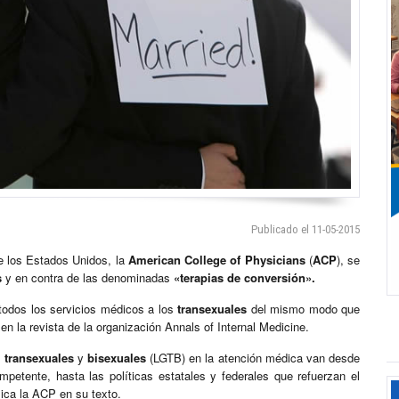
Publicado el 11-05-2015
 los Estados Unidos, la
American College of Physicians
(
ACP
), se
s
y en contra de las denominadas
«terapias de conversión».
todos los servicios médicos a los
transexuales
del mismo modo que
en la revista de la organización Annals of Internal Medicine.
s
transexuales
y
bisexuales
(LGTB) en la atención médica van desde
petente, hasta las políticas estatales y federales que refuerzan el
lica la ACP en su texto.