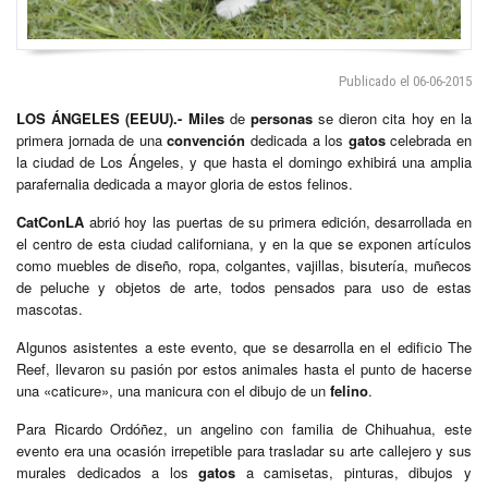
Publicado el 06-06-2015
LOS ÁNGELES
(EEUU).-
Miles
de
personas
se dieron cita hoy en la
primera jornada de una
convención
dedicada a los
gatos
celebrada en
la ciudad de Los Ángeles, y que hasta el domingo exhibirá una amplia
parafernalia dedicada a mayor gloria de estos felinos.
CatConLA
abrió hoy las puertas de su primera edición, desarrollada en
el centro de esta ciudad californiana, y en la que se exponen artículos
como muebles de diseño, ropa, colgantes, vajillas, bisutería, muñecos
de peluche y objetos de arte, todos pensados para uso de estas
mascotas.
Algunos asistentes a este evento, que se desarrolla en el edificio The
Reef, llevaron su pasión por estos animales hasta el punto de hacerse
una «caticure», una manicura con el dibujo de un
felino
.
Para Ricardo Ordóñez, un angelino con familia de Chihuahua, este
evento era una ocasión irrepetible para trasladar su arte callejero y sus
murales dedicados a los
gatos
a camisetas, pinturas, dibujos y