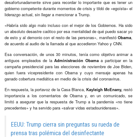
desafortunadamente sirve para recordar lo importante que es tener un
gobierno competente durante momentos de crisis y tildó de «egoísta» el
liderazgo actual, sin llegar a mencionar a Trump.
«Habría sido algo malo incluso con el mejor de los Gobiernos. Ha sido
un absoluto desastre caótico por esa mentalidad de qué puedo sacar yo
de esto y al demonio con el resto de las personas», manifestó
Obama
,
de acuerdo al audio de la llamada al que accedieron Yahoo y CNN.
Esa conversación, de unos 30 minutos, tenía como objetivo animar a
antiguos empleados de la
Administración Obama
a participar en la
campaña presidencial para las elecciones de noviembre de Joe Biden,
quien fuera vicepresidente con Obama y cuyo mensaje apenas ha
ganado cobertura mediática en medio de la crisis del coronavirus.
En respuesta, la portavoz de la Casa Blanca,
Kayleigh McEnany,
restó
importancia a los comentarios de Obama y, en un comunicado, se
limitó a asegurar que la respuesta de Trump a la pandemia «no tiene
precedentes» y ha servido para «salvar vidas estadounidenses».
EEUU: Trump cierra sin preguntas su rueda de
prensa tras polémica del desinfectante