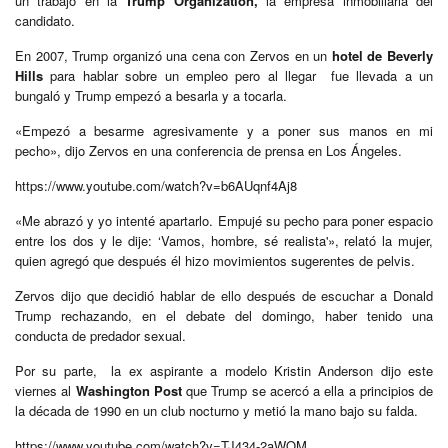
un trabajo en la
Trump Organization,
la empresa inmobiliaria del
candidato.
En 2007, Trump organizó una cena con Zervos en un
hotel de Beverly
Hills
para hablar sobre un empleo pero al llegar fue llevada a un
bungaló y Trump empezó a besarla y a tocarla.
«Empezó a besarme agresivamente y a poner sus manos en mi
pecho», dijo Zervos en una conferencia de prensa en Los Ángeles.
https://www.youtube.com/watch?v=b6AUqnf4Aj8
«Me abrazó y yo intenté apartarlo. Empujé su pecho para poner espacio
entre los dos y le dije: ‘Vamos, hombre, sé realista'», relató la mujer,
quien agregó que después él hizo movimientos sugerentes de pelvis.
Zervos dijo que decidió hablar de ello después de escuchar a Donald
Trump rechazando, en el debate del domingo, haber tenido una
conducta de predador sexual.
Por su parte, la ex aspirante a modelo Kristin Anderson dijo este
viernes al
Washington Post
que Trump se acercó a ella a principios de
la década de 1990 en un club nocturno y metió la mano bajo su falda.
https://www.youtube.com/watch?v=TJ434-2aWQM