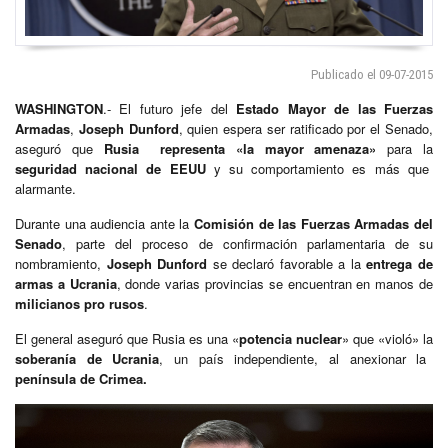
Publicado el 09-07-2015
WASHINGTON
.- El futuro jefe del
Estado Mayor de las Fuerzas
Armadas
,
Joseph Dunford
, quien espera ser ratificado por el Senado,
aseguró que
Rusia representa «la mayor amenaza»
para la
seguridad nacional de EEUU
y su comportamiento es más que
alarmante.
Durante una audiencia ante la
Comisión de las Fuerzas Armadas del
Senado
, parte del proceso de confirmación parlamentaria de su
nombramiento,
Joseph Dunford
se declaró favorable a la
entrega de
armas a Ucrania
, donde varias provincias se encuentran en manos de
milicianos pro rusos
.
El general aseguró que Rusia es una «
potencia nuclear
» que «violó» la
soberanía de Ucrania
, un país independiente, al anexionar la
península de Crimea.