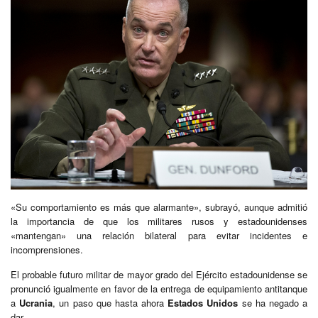
«Su comportamiento es más que alarmante», subrayó, aunque admitió
la importancia de que los militares rusos y estadounidenses
«mantengan» una relación bilateral para evitar incidentes e
incomprensiones.
El probable futuro militar de mayor grado del Ejército estadounidense se
pronunció igualmente en favor de la entrega de equipamiento antitanque
a
Ucrania
, un paso que hasta ahora
Estados Unidos
se ha negado a
dar.