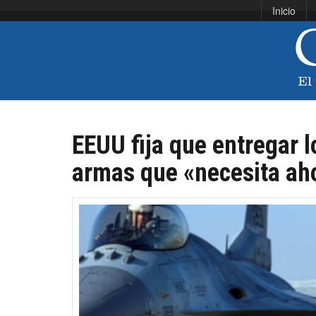
Inicio
EEUU fija que entregar l
armas que «necesita ah