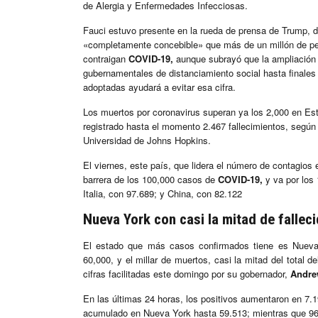
de Alergia y Enfermedades Infecciosas.
Fauci estuvo presente en la rueda de prensa de Trump, 
«completamente concebible» que más de un millón de 
contraigan
COVID-19,
aunque subrayó que la ampliación d
gubernamentales de distanciamiento social hasta finales 
adoptadas ayudará a evitar esa cifra.
Los muertos por coronavirus superan ya los 2,000 en Es
registrado hasta el momento 2.467 fallecimientos, según 
Universidad de Johns Hopkins.
El viernes, este país, que lidera el número de contagios
barrera de los 100,000 casos de
COVID-19,
y va por los
Italia, con 97.689; y China, con 82.122
Nueva York con casi la mitad de fallec
El estado que más casos confirmados tiene es Nueva
60,000, y el millar de muertos, casi la mitad del total d
cifras facilitadas este domingo por su gobernador,
Andr
En las últimas 24 horas, los positivos aumentaron en 7.19
acumulado en Nueva York hasta 59.513; mientras que 9