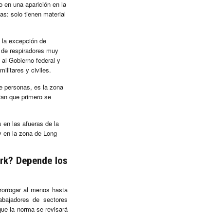
o en una aparición en la
s: solo tienen material
 la excepción de
 de respiradores muy
 al Gobierno federal y
litares y civiles.
e personas, es la zona
ran que primero se
en las afueras de la
y en la zona de Long
ork? Depende los
rorrogar al menos hasta
abajadores de sectores
que la norma se revisará