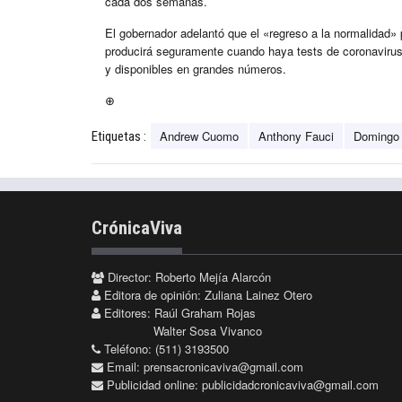
cada dos semanas.
El gobernador adelantó que el «regreso a la normalidad» 
producirá seguramente cuando haya tests de coronavirus 
y disponibles en grandes números.
⊕
Andrew Cuomo
Anthony Fauci
Domingo
Etiquetas :
CrónicaViva
Director: Roberto Mejía Alarcón
Editora de opinión: Zuliana Lainez Otero
Editores: Raúl Graham Rojas
Walter Sosa Vivanco
Teléfono: (511) 3193500
Email:
prensacronicaviva@gmail.com
Publicidad online:
publicidadcronicaviva@gmail.com