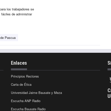
para los trabajadores se
fáciles de administrar
 de Pascua
Enlaces
S
Principios Rectores
Carta de Ética
C
Universidad Jaime Bausate y Meza
U
Escucha ANP Radio
Escucha Bausate Radio