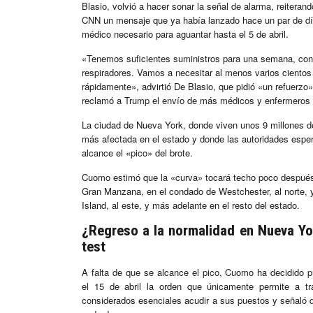
Blasio, volvió a hacer sonar la señal de alarma, reiterand
CNN un mensaje que ya había lanzado hace un par de día
médico necesario para aguantar hasta el 5 de abril.
«Tenemos suficientes suministros para una semana, con
respiradores. Vamos a necesitar al menos varios cientos
rápidamente», advirtió De Blasio, que pidió «un refuerzo»
reclamó a Trump el envío de más médicos y enfermeros mi
La ciudad de Nueva York, donde viven unos 9 millones d
más afectada en el estado y donde las autoridades espe
alcance el «pico» del brote.
Cuomo estimó que la «curva» tocará techo poco después 
Gran Manzana, en el condado de Westchester, al norte, 
Island, al este, y más adelante en el resto del estado.
¿Regreso a la normalidad en Nueva Y
test
A falta de que se alcance el pico, Cuomo ha decidido p
el 15 de abril la orden que únicamente permite a tr
considerados esenciales acudir a sus puestos y señaló 